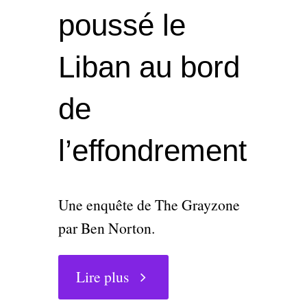
poussé le
Liban au bord
de
l’effondrement
Une enquête de The Grayzone
par Ben Norton.
"Comment
Lire plus